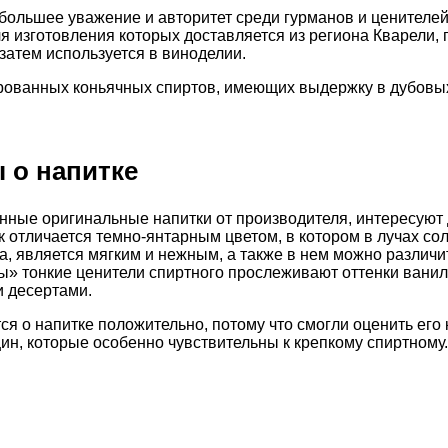
большее уважение и авторитет среди гурманов и ценителей
я изготовления которых доставляется из региона Кварели, 
атем используется в виноделии.
ованных коньячных спиртов, имеющих выдержку в дубовых 
 о напитке
енные оригинальные напитки от производителя, интересуют
к отличается темно-янтарным цветом, в котором в лучах сол
а, является мягким и нежным, а также в нем можно различи
» тонкие ценители спиртного прослеживают оттенки ванили
и десертами.
тся о напитке положительно, потому что смогли оценить ег
щин, которые особенно чувствительны к крепкому спиртному.