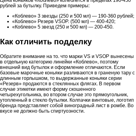
Цена коньяков «Коблево» колеблется в пределах 190-450
рублей за бутылку. Приведем примеры:
«Коблево» 3 звезды (250 и 500 мл) — 190-360 рублей;
«Коблево» Резерв VSOP. (500 мл) — 400-420;
«Коблево» 5 звезд (250 и 500 мл) — 200-450.
Как отличить подделку
Обратите внимание на то. что марки VS и VSOP вынесены
в отдельную категорию линейки «Коблево», поэтому
внешний вид бутылок и оформление отличаются. Если
базовые марочные коньяки разливаются в граненую тару с
длинным горлышком, то выдержанные коньяки серии
«Резерв» продаются в стеклянных флягах. В первом
случае этикетки имеют форму скошенного
четырехугольника, во втором случае это прямоугольник,
утопленный в стекло бутылки. Колпачки винтовые, логотип
бренда представляет собой виноградный лист в ромбе. Во
вкусе не должно быть спиртуозности.