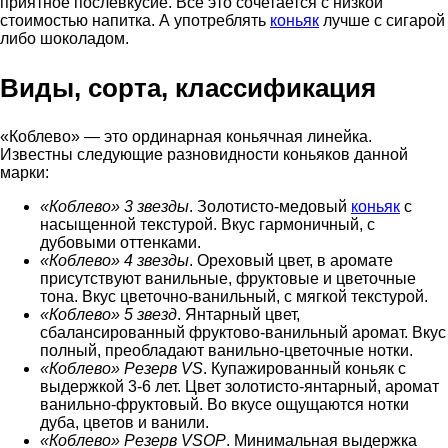
приятное послевкусие. Всё это сочетается с низкой
стоимостью напитка. А употреблять
коньяк
лучше с сигарой
либо шоколадом.
Виды, сорта, классификация
«Коблево» — это ординарная коньячная линейка.
Известны следующие разновидности коньяков данной
марки:
«Коблево» 3 звезды
. Золотисто-медовый
коньяк
с
насыщенной текстурой. Вкус гармоничный, с
дубовыми оттенками.
«Коблево» 4 звезды
. Ореховый цвет, в аромате
присутствуют ванильные, фруктовые и цветочные
тона. Вкус цветочно-ванильный, с мягкой текстурой.
«Коблево» 5 звезд
. Янтарный цвет,
сбалансированный фруктово-ванильный аромат. Вкус
полный, преобладают ванильно-цветочные нотки.
«Коблево» Резерв VS
. Купажированный коньяк с
выдержкой 3-6 лет. Цвет золотисто-янтарный, аромат
ванильно-фруктовый. Во вкусе ощущаются нотки
дуба, цветов и ванили.
«Коблево» Резерв VSOP
. Минимальная выдержка