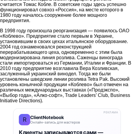
считается Томас Кобле. В советские годы здесь успешно
функционировал совхоз «Россия», на месте которого в
1980 году началось сооружение более мощного
предприятия.
В 1998 году произошла реорганизация — появилось ОАО
«Коблево». Предприятие стало первым в Украине,
установившим в своих цехах итальянское оборудование.
2004 год ознаменовался реконструкцией
перерабатывающего цеха, одновременно с этим была
модернизирована линия розлива. Саженцы винограда
стали импортироваться из Германии, Италии и Франции. В
2010 году предприятие возглавила Вера Козливская,
заслуженный украинский винодел. Тогда же были
установлены шведские линии розлива Tetra Pak. Высокий
уровень коньячной продукции «Коблево» был отмечен на
различных международных выставках («Продэкспо»,
«Выбор года», «Алко-софт», Trade Leaders’ Club, Business
Initiative Directions).
РЕКЛАМА
ClientNotebook
R
Онлайн-запись для мастеров
Клиенты записываются сами —