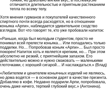
тонкий, но довольно мягкий вкус, а послевкусие
отличается длительностью и приятным растеканием
тепла по всему телу.
Хотя мнения гурманов и покупателей качественного
спиртного почти всегда расходятся, но в отношении
коньяка «Арпи», наблюдается удивительное сходство
взглядов. Вот что говорят те, кто уже пробовали напиток:
«Раньше, когда был молодым студентом, просто не
понимал всей прелести коньяка… Или попадались только
подделки. Но… Попробовав коньяк «Арпи»… Был просто
покорен! Напиток хоть и является крепким, но… При этом
абсолютно не резкий, с приятнейшим запахом. Его
действительно можно и нужно смаковать — маленькими
глоточками, с хорошей сигарой… И наслаждаться.» (Влад)
«Любителем и ценителем коньячных изделий не являюсь,
но дома водятся — в основном дарят в качестве презента.
Добавляю в кофе. Недавно подарили Арпи, попробовала,
очень даже ничего, терпкий глубокий вкус.» (Антонина).