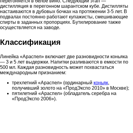
перегоняется в белое вино. Следующий этап —
дистилляция в перегонном шарантском кубе. Дистилляты
настаиваются в дубовых бочках на протяжении 3-5 лет. В
подвалах постоянно работают купажисты, смешивающие
спирты в заданных пропорциях. Бутилирование также
осуществляется на заводе.
Классификация
Линейка «Араспел» включает две разновидности коньяка
— 3 и 5 лет выдержки. Напитки разливаются в емкости по
500 мл. Каждая разновидность может похвастаться
международным признанием:
трехлетний «Араспел» (ординарный
коньяк
,
получивший золото на «ПродЭкспо 2010» в Москве);
пятилетний «Араспел» (обладатель серебра на
«ПродЭкспо 2006»).