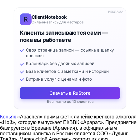
РЕКЛАМА
ClientNotebook
R
Онлайн-запись для мастеров
Клиенты записываются сами —
пока вы работаете
Своя страница записи — ссылка в шапку
профиля
Календарь без двойных записей
База клиентов с заметками и историей
Витрина услуг с ценами и фото
Скачать в RuStore
Бесплатно до 10 клиентов
Коньяк
«Араспел» примыкает к линейке крепкого алкоголя
«Ной», которую выпускает ЕКВВК «Арарат». Предприятие
базируется в Ереване (Армения), а официальным
поставщиком напитка в России является ООО «Лудинг-
Трейд». Марка «Ной Араспел» состоит из двух