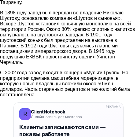
Таирянцу.
В 1898 году завод был передан во владение Николаю
Шустову, основателю компании «Шустов и сыновья».
Вскоре Шустов установил коньячную монополию на всей
территории России. Около 80% крепких спиртных напитков
выпускалось на шустовских заводах. В 1901 году
шустовский коньяк был представлен на выставке в
Париже. В 1912 году Шустовы сделались главными
поставщиками императорского двора. В 1945 году
продукцию ЕКВВК по достоинству оценил Уинстон
Черчилль.
С 2002 года завод входит в концерн «Мульти Групп». На
предприятии сделана масштабная модернизация, в
которую новые владельцы вложили около 50 млн.
долларов. Часть старинных рецептов и технологий была
восстановлена.
РЕКЛАМА
ClientNotebook
R
Онлайн-запись для мастеров
Клиенты записываются сами —
пока вы работаете