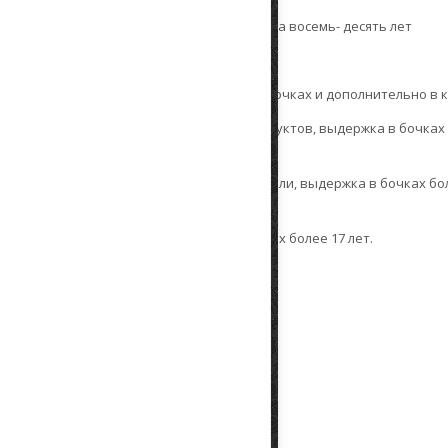
вет, шоколадно-ванильные тона, выдержка восемь- десять лет
ньяков
 лёгкий цветочный тон, выдержка 3 года в бочках и дополнительно в 
лотистым оттенком, вкус с тонами спелых фруктов, выдержка в бочках 
, шоколадные тона с лёгким привкусом ванили, выдержка в бочках бол
 основной тон шоколада, выдержка в бочках более 17 лет.
ка Ай Петри