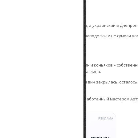
мя завода.
личить их можно по адресу производителя.
 в Молодежном, Симферопольского района, а украинский в Днепроп
икетки отличить нельзя, но на украинском заводе так и не сумели в
 винодельческий завод
 оборудован полным циклом производства вин и коньяков – собствен
для выдержки, цехи производства, линии разлива.
им из крупнейших в Крыму, но затем линия вин закрылась, осталось
ий из уникальных разработок завода, разработанный мастером Ар
д о коньяках князя Воронцова.
РЕКЛАМА
ClientNotebook
R
Онлайн-запись для мастеров
Клиенты записываются сами — пока вы